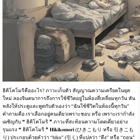
ฮิคิโคโมริคืออะไร? ภาวะเก็บตัว สัญญาณความเครียดในยุค
ใหม่ ลองจินตนาการถึงการใช้ชีวิตอยู่ในห้องสี่เหลี่ยมทุกวัน หัน
หลังให้ประตูและพูดกับตัวเองว่า “ฉันใช้ชีวิตในห้องนี้ทุกวัน”
คำถามคือ เราเลือกอยู่คนเดียวเพราะชอบ หรือ เพราะเรากำลัง
เผชิญกับ ❝ ฮิคิโคโมริ ❞ ภาวะที่สะท้อนความโดดเดี่ยวอย่าง
รุนแรง ❝ ฮิคิโคโมริ ❞ 𝐇𝐢𝐤𝐢𝐤𝐨𝐦𝐨𝐫𝐢 (ひきこもり หรือ 引きこも
り) ประกอบด้วยคำว่า “hiku” (引く) ที่แปลว่า “ดึง” หรือ “ถอน”