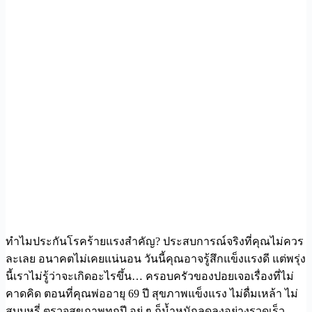
ทำไมประกันโรคร้ายแรงสำคัญ? ประสบการณ์จริงที่คุณไม่ควร
ละเลย อนาคตไม่เคยแน่นอน วันนี้คุณอาจรู้สึกแข็งแรงดี แต่พรุ่ง
นี้เราไม่รู้ว่าจะเกิดอะไรขึ้น… ครอบครัวของปอยเจอเรื่องที่ไม่
คาดคิด ตอนที่คุณพ่ออายุ 69 ปี สุขภาพแข็งแรง ไม่ดื่มเหล้า ไม่
สูบบุหรี่ ตรวจสุขภาพทุกปี อยู่ ๆ ก็น้ำหนักลดลงอย่างรวดเร็ว