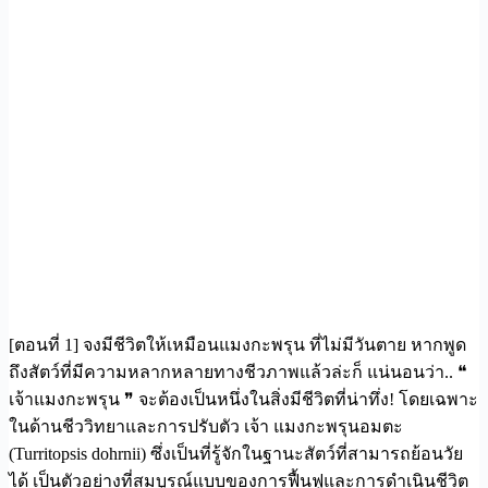
[ตอนที่ 1] จงมีชีวิตให้เหมือนแมงกะพรุน ที่ไม่มีวันตาย หากพูด
ถึงสัตว์ที่มีความหลากหลายทางชีวภาพแล้วล่ะก็ แน่นอนว่า.. ❝
เจ้าแมงกะพรุน ❞ จะต้องเป็นหนึ่งในสิ่งมีชีวิตที่น่าทึ่ง! โดยเฉพาะ
ในด้านชีววิทยาและการปรับตัว เจ้า แมงกะพรุนอมตะ
(Turritopsis dohrnii) ซึ่งเป็นที่รู้จักในฐานะสัตว์ที่สามารถย้อนวัย
ได้ เป็นตัวอย่างที่สมบูรณ์แบบของการฟื้นฟูและการดำเนินชีวิต