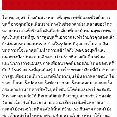
โทษของบุหรี่: ป้องกันล่วงหน้า เพื่อสุขภาพที่ดีและชีวิตยืนยาว
บุหรี่ อาจดูเหมือนเพื่อนร่วมทางในช่วงเวลาผ่อนคลายของใคร
หลายคน แต่แท้จริงแล้วมันคือภัยเงียบที่คอยบั่นทอนสุขภาพของ
คุณในทุกมวนที่สูบ การสูบบุหรี่นอกจากจะทำร้ายตัวคุณเองแล้ว
ยังส่งผลกระทบต่อคนรอบข้างในรูปแบบที่คุณอาจไม่คาดคิด
บทความนี้จะพาคุณไปทำความเข้าใจถึงโทษของบุหรี่ และ
แนวทางป้องกันความเสี่ยงจากโรคร้ายที่อาจเกิดขึ้น พร้อม
แนะนำการวางแผนสุขภาพเพื่ออนาคตที่ปลอดภัย โทษของบุหรี่
กับ 5 โรคร้ายแรงที่คุณต้องรู้ 1. มะเร็ง: ฆาตกรเงียบที่เริ่มต้นจาก
การสูบเพียงมวนเดียว มะเร็งที่เกิดจากบุหรี่มีหลากหลายชนิด ไม่
ว่าจะเป็นมะเร็งปอด มะเร็งช่องปาก มะเร็งหลอดลม และมะเร็ง
กระเพาะอาหาร สารพิษในบุหรี่ เช่น นิโคตินและทาร์ จะสะสม
ในร่างกายจนก่อให้เกิดเซลล์ผิดปกติ หากสูบมากกว่า 2 ซองต่อ
วัน ต่อเนื่องกันเป็นเวลานาน ความเสี่ยงจะเพิ่มขึ้นหลายเท่า 2.
ถุงลมโป่งพอง: โรคที่มองไม่เห็นแต่ร้ายแรงเกินคาด ถุงลมโป่ง
พองเป็นหนึ่งในโรคที่มาพร้อมกับบุหรี่ เมื่อสารพิษทำให้ถุงลม