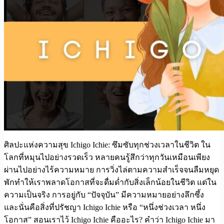
ศิลปะแห่งความสุข Ichigo Ichie: ซึมซับทุกช่วงเวลาในชีวิต ใน
โลกที่หมุนไปอย่างรวดเร็ว หลายคนรู้สึกว่าทุกวันเหมือนเพียง
ผ่านไปอย่างไร้ความหมาย การวิ่งไล่ตามความสำเร็จจนลืมหยุด
พักทำให้เราพลาดโอกาสที่จะดื่มด่ำกับสิ่งเล็กน้อยในชีวิต แต่ใน
ความเป็นจริง การอยู่กับ “ปัจจุบัน” มีความหมายอย่างลึกซึ้ง
และนั่นคือสิ่งที่ปรัชญา Ichigo Ichie หรือ “หนึ่งช่วงเวลา หนึ่ง
โอกาส” สอนเราไว้ Ichigo Ichie คืออะไร? คำว่า Ichigo Ichie มา