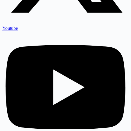
Youtube