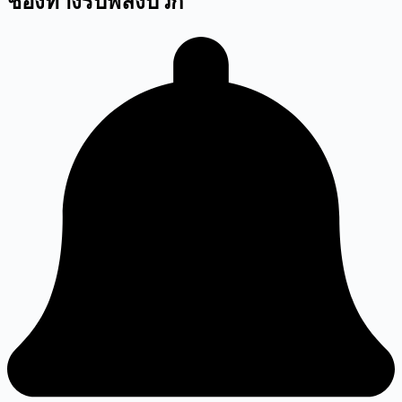
ช่องทางรับพลังบวก