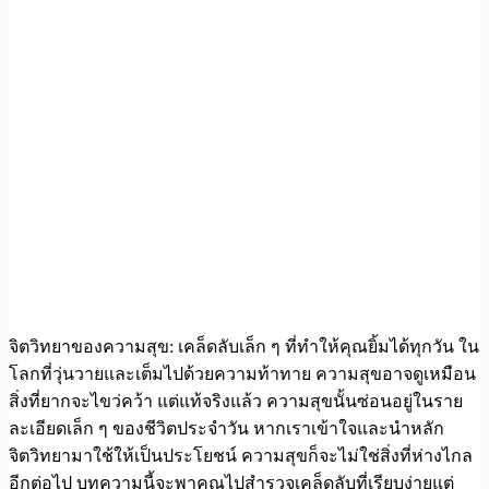
จิตวิทยาของความสุข: เคล็ดลับเล็ก ๆ ที่ทำให้คุณยิ้มได้ทุกวัน ใน
โลกที่วุ่นวายและเต็มไปด้วยความท้าทาย ความสุขอาจดูเหมือน
สิ่งที่ยากจะไขว่คว้า แต่แท้จริงแล้ว ความสุขนั้นซ่อนอยู่ในราย
ละเอียดเล็ก ๆ ของชีวิตประจำวัน หากเราเข้าใจและนำหลัก
จิตวิทยามาใช้ให้เป็นประโยชน์ ความสุขก็จะไม่ใช่สิ่งที่ห่างไกล
อีกต่อไป บทความนี้จะพาคุณไปสำรวจเคล็ดลับที่เรียบง่ายแต่