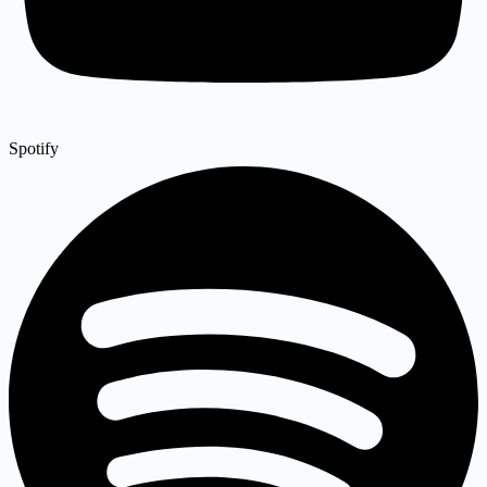
Spotify