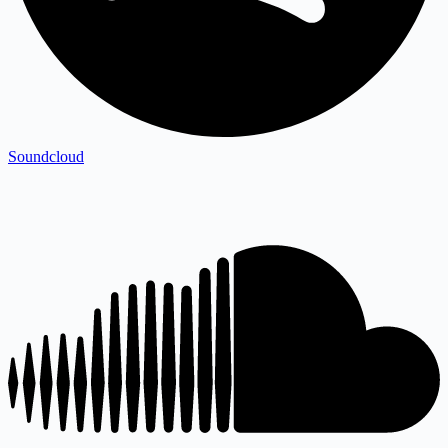
Soundcloud