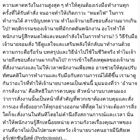
ความคาดหวังในงานสูงสุด ๆ ทำให้คุณต้องเร่งมือทำงานทุก
ครั้งที่ได้รับคำสั่ง จนอาจทำให้เกิดภาวะ “หมดไฟ” ในการ
ทำงานได้ สารบัญบทความ ทำไมเจ้านายถึงชอบสั่งงานมากเกิน
ไป? พฤติกรรมของเจ้านายที่มักกดดันพนักงาน อะไรทำให้
พนักงานรู้สึกหมดไฟและหมดกำลังใจในการทำงาน? 5 วิธีรับมือ
เจ้านายจอมสั่ง วิธีดูแลใจและเสริมพลังให้กลับมาทำงานด้วย
ความกระตือรือร้น บทสรุปและวิธีนำไปใช้ในชีวิตจริง ทำไมเจ้า
นายถึงชอบสั่งงานมากเกินไป? การเข้าใจถึงเหตุผลของเจ้านาย
ที่สั่งงานเก่งและไม่ให้เวลาพนักงานเพียงพอ อาจช่วยให้คุณปรับ
ทัศนคติในการทำงานและรับมือกับสถานการณ์ได้ดีขึ้น เรามาดู
กันว่าอะไรที่ทำให้เจ้านายบางคนเป็นเช่นนี้ มุมมองที่ว่า ‘อำนาจ
การสั่งงาน’ คือสิทธิในการควบคุม หัวหน้างานบางคนมอง
ว่าการสั่งงานนั้นเป็นหน้าที่สำคัญที่พวกเขาต้องควบคุมและสั่ง
การเอง ทั้งยังอยากให้ทุกอย่างออกมาดีที่สุด ไม่ว่าจะต้องการสิ่ง
ใดก็จะสั่งงานในทันทีโดยไม่คำนึงถึงสถานการณ์และเวลา นั่น
ทำให้พนักงานรู้สึกเหนื่อยหน่าย ความกังวลเรื่องคุณภาพของ
งานที่อาจไม่เป็นไปตามคาดหวัง เจ้านายบางคนอาจมีนิสัยเพ
อร์เฟกชันนิสต์ (Perfectionist)…