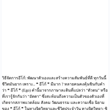
วิธีจัดการอีโก้: พัฒนาตัวเองและสร้างความสัมพันธ์ที่ดี ทุกวันนี้
ชีวิตมันยาก เพราะ.. ❝ อีโก้ ❞ มีมาก ? หลายคนคงคุ้นชินกับคำ
ว่า ❝ อีโก้ ❞ (Ego) คำนี้มาจากภาษาละตินที่แปลว่า “ตัวตน” หรือ
ที่เรารู้จักกันว่า “อัตตา” ซึ่งสะท้อนถึงความเป็นตัวของตัวเองที่
เกิดจากสภาพแวดล้อม สังคม วัฒนธรรม และความเชื่อ นิยาม
ของ ❝ อีโก้ ❞ ในทางจิตวิทยาและชีวิตประจำวัน ทางจิตวิทยา: ซิ