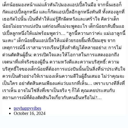
เด็กน้อยมองหน้าแม่แล้วหันไปมองแอปเปิ้ลในมือ จากนั้นเธอก็
กัดแอปเปิ้ลลูกหนึ่ง และก็กัดแอปเปิ้ลอีกลูกหนึ่งทันที ทั้งสองลูกที่
เธอกัดไปนั้น เป็นที่ทำให้แม่รู้สึกผิดหวังและเศร้าใจ คิดว่าเด็ก
น้อยไม่อยากแบ่งปัน แต่ก่อนที่แม่จะพูดอะไร เด็กน้อยกลับยื่นแอ
ปเปิ้ลลูกหนึ่งให้แม่พร้อมพูดว่า… “ลูกนี้หวานกว่าค่ะ แม่เอาลูกนี้
นะคะ” เด็กน้อยยื่นแอปเปิ้ลให้แม่ด้วยรอยยิ้มที่เปี่ยมสุข จาก
เหตุการณ์นี้ เราสามารถเรียนรู้สิ่งสำคัญได้หลายอย่าง: การไม่
ด่วนตัดสินผู้อื่น: ควรเปิดใจและให้โอกาสในการแสดงออกถึง
เจตนาที่แท้จริงของผู้อื่น ความหวังดีและความบริสุทธิ์: ความ
บริสุทธิ์ใจของเด็กน้อยที่ต้องการแบ่งปันนั้นเป็นสิ่งที่น่าประทับใจ
ควรเป็นตัวอย่างให้เรามองเห็นความดีในผู้อื่นเสมอ ไม่ว่าคุณจะ
เป็นใคร อย่าตัดสินคนเพียงแค่แว่บแรกที่เห็น… เพราะบางทีสิ่งที่
เราเห็น อาจไม่ใช่สิ่งที่เขาเป็นจริง ๆ ก็ได้ คุณเคยประสบกับ
สถานการณ์ที่ต้องตัดสินใจเกี่ยวกับคนอื่นหรือไม่?…
poyhappyvibes
October 16, 2024