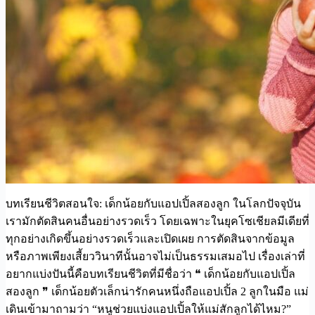
บทเรียนชีวิตสอนใจ: เด็กน้อยกับแอปเปิ้ลสองลูก ในโลกปัจจุบัน
เรามักตัดสินคนอื่นอย่างรวดเร็ว โดยเฉพาะในยุคโซเชียลมีเดียที่
ทุกอย่างเกิดขึ้นอย่างรวดเร็วและเปิดเผย การตัดสินจากข้อมูล
หรือภาพเพียงเสี้ยววินาทีนั้นอาจไม่เป็นธรรมเสมอไป เรื่องเล่าที่
อยากแบ่งปันนี้คือบทเรียนชีวิตที่มีชื่อว่า ❝ เด็กน้อยกับแอปเปิ้ล
สองลูก ❞ เด็กน้อยตัวเล็กน่ารักคนหนึ่งถือแอปเปิ้ล 2 ลูกในมือ แม่
เดินเข้ามาถามว่า “หนูช่วยแบ่งแอปเปิ้ลให้แม่สักลูกได้ไหม?”