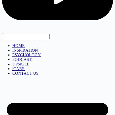
HOME
INSPIRATION
PSYCHOLOGY
PODCAST
UPSKILL
iCARE
CONTACT US