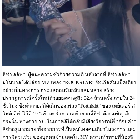
ลิซ่า ลลิษา: ผู้ชนะความชั่วด้วยความดี หลังจากที่ ลิซ่า ลลิษา
มโนบาล ได้ปล่อย MV เพลง “ROCKSTAR” ซิงเกิลคัมแบ็คเดี่ยว
อย่างเป็นทางการ กระแสตอบรับกลับถล่มทลาย สร้าง
ปรากฏการณ์ครั้งใหม่ด้วยยอดคนดูถึง 32.4 ล้านครั้ง ภายใน 24
ชั่วโมง ซึ่งทำลายสถิติเดิมของเพลง “Fortnight” ของ เทย์เลอร์ ส
วิฟต์ ที่ทำไว้ที่ 19.5 ล้านครั้ง ความท้าทายที่ลิซ่าต้องเผชิญ ถึง
กระนั้น ทางค่าย YG ในเกาหลีใต้กลับมีเสียงวิจารณ์ที่ “ด้อยค่า”
ลิซ่าอยู่มากมาย ทั้งจากการที่เป็นคนไทยคนเดียวในวงการ และ
การมีส่วนร่วมของบุคคลข้ามเพศใน MV ความท้าทายที่น้องลิ