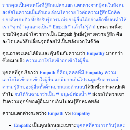
หากคุณเป็นคนหนึ่งที่รู้สึกแปลกแยก แตกต่างจากผู้คนในสังคม
สงสัยในความเป็นตัวเอง อ่อนไหวง่าย ไวต่อความรู้สึกนึกคิด
ของสิ่งรอบตัว ทั้งยังรับรู้อารมณ์ของผู้อื่นได้อย่างลึกซึ้งจนทำให้
เรา “ทุกข์” คุณอาจเป็น ❝ Empath ❞ แล้วไม่รู้ตัว!
บทความนี้จะ
ช่วยให้คุณเข้าใจว่าการเป็น Empath ผู้หยั่งรู้ทางความรู้สึก คือ
อะไร และวิธีเปลี่ยนจุดด้อยให้เป็นพลังบวกในชีวิต
คุณอาจจะเคยได้ยินและคุ้นชินกับความว่า
𝐄𝐦𝐩𝐚𝐭𝐡𝐲
มากกว่า
ซึ่งหมายถึง
ความเอาใจใส่เข้าอกเข้าใจผู้อื่น
บุคคลที่ถูกเรียกว่า
𝐄𝐦𝐩𝐚𝐭𝐡 ก็คือบุคคลที่มี 𝐄𝐦𝐩𝐚𝐭𝐡𝐲 ความ
เอาใจใส่เข้าอกเข้าใจผู้อื่น
แต่มีมากเกินไปจนดูดซับอารมณ์
ความรู้สึกของผู้อื่นทั้งด้านบวกและด้านลบ
ได้ลึกซึ้งกว่าคนปกติ
ทั่วไป
จนได้รับฉายาว่าเป็น
❝ มนุษย์ฟองน้ำ ❞
ส่งผลให้พวกเขา
รับความทุกข์ของผู้อื่นมากเกินไปจนรู้สึกหมดพลัง
ความแตกต่างระหว่าง
Empath
VS
Empathy
𝐄𝐦𝐩𝐚𝐭𝐡
: เป็นคุณลักษณะเฉพาะ
บุคคลที่สามารถรับรู้และ