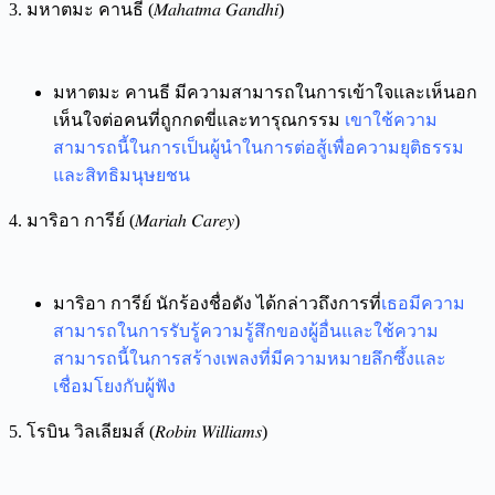
3.
มหาตมะ คานธี (𝑀𝑎ℎ𝑎𝑡𝑚𝑎 𝐺𝑎𝑛𝑑ℎ𝑖)
มหาตมะ คานธี มีความสามารถในการเข้าใจและเห็นอก
เห็นใจต่อคนที่ถูกกดขี่และทารุณกรรม
เขาใช้ความ
สามารถนี้ในการเป็นผู้นำในการต่อสู้เพื่อความยุติธรรม
และสิทธิมนุษยชน
4.
มาริอา การีย์ (𝑀𝑎𝑟𝑖𝑎ℎ 𝐶𝑎𝑟𝑒𝑦)
มาริอา การีย์ นักร้องชื่อดัง ได้กล่าวถึงการที่
เธอมีความ
สามารถในการรับรู้ความรู้สึกของผู้อื่นและใช้ความ
สามารถนี้ในการสร้างเพลงที่มีความหมายลึกซึ้งและ
เชื่อมโยงกับผู้ฟัง
5.
โรบิน วิลเลียมส์ (𝑅𝑜𝑏𝑖𝑛 𝑊𝑖𝑙𝑙𝑖𝑎𝑚𝑠)