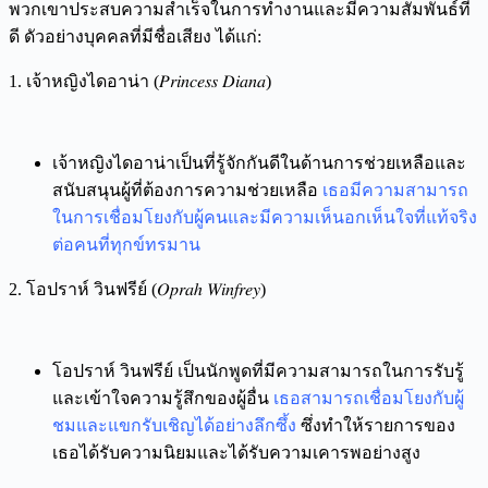
พวกเขาประสบความสำเร็จในการทำงานและมีความสัมพันธ์ที่
ดี ดัวอย่างบุคคลที่มีชื่อเสียง ได้แก่:
1.
เจ้าหญิงไดอาน่า (𝑃𝑟𝑖𝑛𝑐𝑒𝑠𝑠 𝐷𝑖𝑎𝑛𝑎)
เจ้าหญิงไดอาน่าเป็นที่รู้จักกันดีในด้านการช่วยเหลือและ
สนับสนุนผู้ที่ต้องการความช่วยเหลือ
เธอมีความสามารถ
ในการเชื่อมโยงกับผู้คนและมีความเห็นอกเห็นใจที่แท้จริง
ต่อคนที่ทุกข์ทรมาน
2.
โอปราห์ วินฟรีย์ (𝑂𝑝𝑟𝑎ℎ 𝑊𝑖𝑛𝑓𝑟𝑒𝑦)
โอปราห์ วินฟรีย์ เป็นนักพูดที่มีความสามารถในการรับรู้
และเข้าใจความรู้สึกของผู้อื่น
เธอสามารถเชื่อมโยงกับผู้
ชมและแขกรับเชิญได้อย่างลึกซึ้ง
ซึ่งทำให้รายการของ
เธอได้รับความนิยมและได้รับความเคารพอย่างสูง