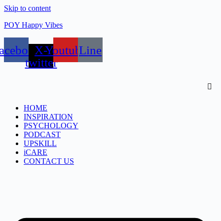
Skip to content
POY Happy Vibes
acebook
X-
Youtube
Line
twitter
HOME
INSPIRATION
PSYCHOLOGY
PODCAST
UPSKILL
iCARE
CONTACT US