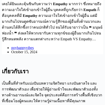
เคยได้ยินและคุ้นชินกับความว่า 𝐄𝐦𝐩𝐚𝐭𝐡𝐲 มากกว่า ซึ่งหมายถึง
ความเอาใจใส่เข้าอกเข้าใจผู้อื่น บุคคลที่ถูกเรียกว่า 𝐄𝐦𝐩𝐚𝐭𝐡 ก็
คือบุคคลที่มี 𝐄𝐦𝐩𝐚𝐭𝐡𝐲 ความเอาใจใส่เข้าอกเข้าใจผู้อื่น แต่มี
มากเกินไปจนดูดซับอารมณ์ความรู้สึกของผู้อื่นทั้งด้านบวกและ
ด้านลบได้ลึกซึ้งกว่าคนปกติทั่วไป จนได้รับฉายาว่าเป็น ❝ มนุษย์
ฟองน้ำ ❞ ส่งผลให้พวกเขารับความทุกข์ของผู้อื่นมากเกินไปจน
รู้สึกหมดพลัง ความแตกต่างระหว่าง Empath VS Empathy…
poyhappyvibes
October 15, 2024
เกี่ยวกับเรา
เป็นพื้นที่สำหรับแบ่งปันบทความจิตวิทยา แรงบันดาลใจ และ
การพัฒนาตัวเอง เพื่อช่วยให้ผู้อ่านเข้าใจและพัฒนาตัวเองทั้ง
ทางด้านอารมณ์และจิตใจ จุดประสงค์คือการสร้างพื้นที่เชิงบวก
ที่เชื่อมโยงผู้คนและให้ความรู้ผ่านเนื้อหาที่มีคุณภาพ