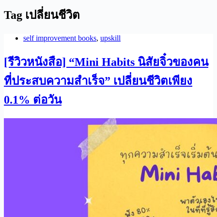
Tag
เปลี่ยนชีวิต
self improvement books
,
upskill
[รีวิวหนังสือ] “Mini Habits นิสัยจิ๋วของคน
ที่ประสบความสำเร็จ” เปลี่ยนชีวิตเพียง
0.1% ต่อวัน