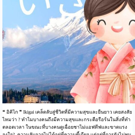
❝ อิคิไก ❞ Ikigai เคล็ดลับสู่ชีวิตที่มีความสุขและยืนยาว เคยสงสัย
ไหมว่า ? ทำไมบางคนถึงมีความสุขและกระตือรือร้นในสิ่งที่ทำ
ตลอดเวลา ในขณะที่บางคนดูเฉื่อยชาไม่แอฟทีฟและขาดแรง
จูงใจ? ความลับอาจไม่ได้อยู่ที่ความขี้เกียจ แต่อยู่ที่การยังไม่พบ