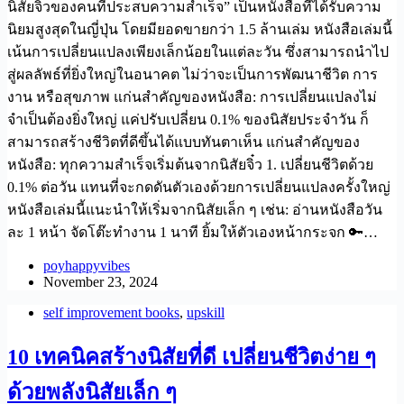
นิสัยจิ๋วของคนที่ประสบความสำเร็จ” เป็นหนังสือที่ได้รับความ
นิยมสูงสุดในญี่ปุ่น โดยมียอดขายกว่า 1.5 ล้านเล่ม หนังสือเล่มนี้
เน้นการเปลี่ยนแปลงเพียงเล็กน้อยในแต่ละวัน ซึ่งสามารถนำไป
สู่ผลลัพธ์ที่ยิ่งใหญ่ในอนาคต ไม่ว่าจะเป็นการพัฒนาชีวิต การ
งาน หรือสุขภาพ แก่นสำคัญของหนังสือ: การเปลี่ยนแปลงไม่
จำเป็นต้องยิ่งใหญ่ แค่ปรับเปลี่ยน 0.1% ของนิสัยประจำวัน ก็
สามารถสร้างชีวิตที่ดีขึ้นได้แบบทันตาเห็น แก่นสำคัญของ
หนังสือ: ทุกความสำเร็จเริ่มต้นจากนิสัยจิ๋ว 1. เปลี่ยนชีวิตด้วย
0.1% ต่อวัน แทนที่จะกดดันตัวเองด้วยการเปลี่ยนแปลงครั้งใหญ่
หนังสือเล่มนี้แนะนำให้เริ่มจากนิสัยเล็ก ๆ เช่น: อ่านหนังสือวัน
ละ 1 หน้า จัดโต๊ะทำงาน 1 นาที ยิ้มให้ตัวเองหน้ากระจก 🔑…
poyhappyvibes
November 23, 2024
self improvement books
,
upskill
10 เทคนิคสร้างนิสัยที่ดี เปลี่ยนชีวิตง่าย ๆ
ด้วยพลังนิสัยเล็ก ๆ