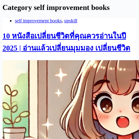
Category
self improvement books
self improvement books
,
upskill
10 หนังสือเปลี่ยนชีวิตที่คุณควรอ่านในปี
2025 | อ่านแล้วเปลี่ยนมุมมอง เปลี่ยนชีวิต